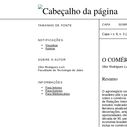
CAPA
SOB
TAMANHO DE FONTE
Capa
>
v. 8, n. 3 
NOTIFICAÇÕES
Visualizar
Assinar
O COMÉR
SOBRE O AUTOR
Vitor Rodrigues L
Vitor Rodrigues Luís
Faculdade de Tecnologia de Jales
Resumo
INFORMAÇÕES
Para leitores
Para Autores
O agronegócio sem
Para Bibliotecários
brasileiro põe o 
sobre o comércio 
de Relações Inter
estudos realizado
literatura atualiz
dissertações, art
oportunidades ofe
década de 90, par
economia brasilei
inclua no comérci