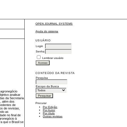
OPEN JOURNAL SYSTEMS
Ajuda do sistema
USUÁRIO
Login
Senha
Lembrar usuário
CONTEÚDO DA REVISTA
Pesquisa
Escopo da Busca
o agronegócio
jetivo analisar
das da Secretaria
), além dos
Procurar
cedentes de
Por Edição
os de revistas,
Por Autor
ando as
Por título
ade no final de
Outras revistas
agronegócio à
ra que o Brasil se