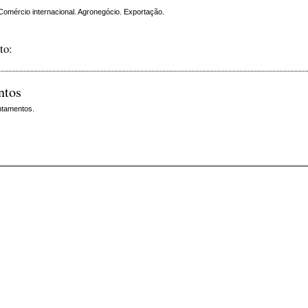
omércio internacional. Agronegócio. Exportação.
to:
ntos
ntamentos.