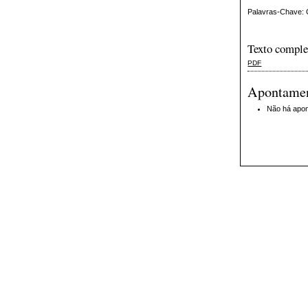
Palavras-Chave: C
Texto comple
PDF
Apontame
Não há apo