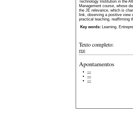
Technology Institution in the 
Management course, whose dat
the JE relevance, which is cha
link, observing a positive vie
practical teaching, reaffirming 
Key words:
Learning. Entrepre
Texto completo:
PDF
Apontamentos
—
—
—