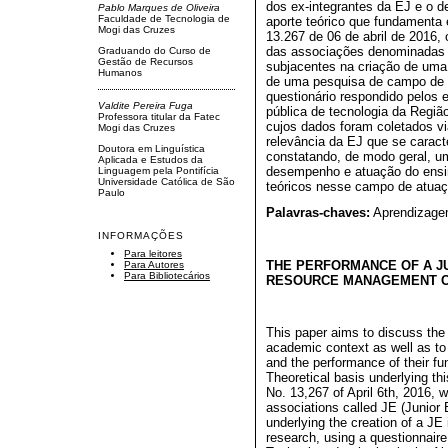
dos ex-integrantes da EJ e o 
Pablo Marques de Oliveira
Faculdade de Tecnologia de
aporte teórico que fundamenta 
Mogi das Cruzes
13.267 de 06 de abril de 2016,
das associações denominadas 
Graduando do Curso de
Gestão de Recursos
subjacentes na criação de um
Humanos
de uma pesquisa de campo de c
questionário respondido pelos 
Valdite Pereira Fuga
pública de tecnologia da Regiã
Professora titular da Fatec
cujos dados foram coletados v
Mogi das Cruzes
relevância da EJ que se caracte
Doutora em Linguística
constatando, de modo geral, um
Aplicada e Estudos da
desempenho e atuação do ensin
Linguagem pela Pontifícia
Universidade Católica de São
teóricos nesse campo de atuaç
Paulo
Palavras-chaves:
Aprendizage
INFORMAÇÕES
Para leitores
THE PERFORMANCE OF A JU
Para Autores
Para Bibliotecários
RESOURCE MANAGEMENT 
This paper aims to discuss the 
academic context as well as to
and the performance of their f
Theoretical basis underlying t
No. 13,267 of April 6th, 2016, w
associations called JE (Junior E
underlying the creation of a JE
research, using a questionnai