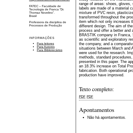
range of areas: shoes, gloves, 
FATEC – Faculdade de
labels are made of a material c
Tecnologia de Franca “Dr.
mixture of PVC resin, plasticize
Thomaz Novelino”.
Brasil
transformed throughout the prod
item which not only increases th
Professora da disciplina de
different design. The aim of the
Processos de Produção
process and offer a better and 
BRASTIK company in Franca, S
INFORMAÇÕES
as scientific and exploratory re
the company, and a comparative
Para leitores
Para Autores
situations between March and Ap
Para Bibliotecários
were used for the research. Im
methods, standard procedures,
presented in this paper. The ap
an 18.3% increase on Total Pro
fabrication. Both operational pr
production have improved.
Texto completo:
PDF
PDF
Apontamentos
Não há apontamentos.