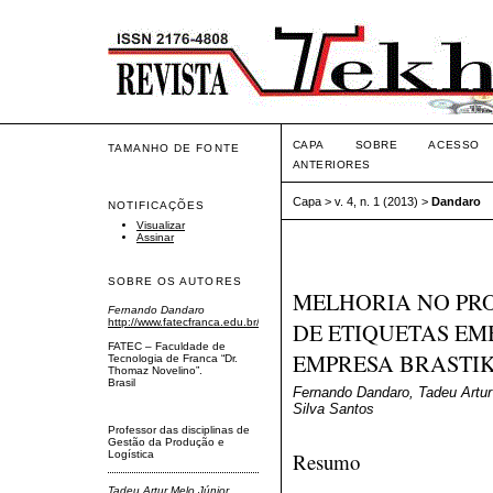
CAPA
SOBRE
ACESSO
TAMANHO DE FONTE
ANTERIORES
Capa
>
v. 4, n. 1 (2013)
>
Dandaro
NOTIFICAÇÕES
Visualizar
Assinar
SOBRE OS AUTORES
MELHORIA NO PR
Fernando Dandaro
http://www.fatecfranca.edu.br/
DE ETIQUETAS E
FATEC – Faculdade de
EMPRESA BRASTI
Tecnologia de Franca “Dr.
Thomaz Novelino”.
Brasil
Fernando Dandaro, Tadeu Artur 
Silva Santos
Professor das disciplinas de
Gestão da Produção e
Resumo
Logística
Tadeu Artur Melo Júnior