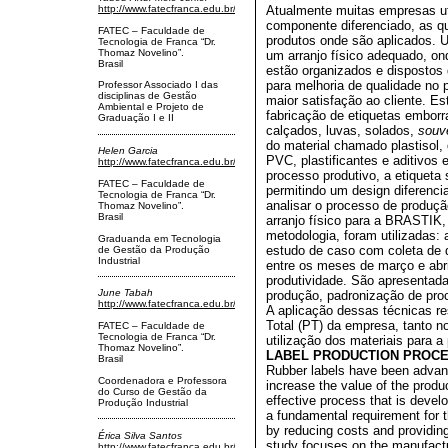
Atualmente muitas empresas u
http://www.fatecfranca.edu.br/
componente diferenciado, as q
FATEC – Faculdade de
produtos onde são aplicados. 
Tecnologia de Franca “Dr.
Thomaz Novelino”.
um arranjo físico adequado, o
Brasil
estão organizados e dispostos 
para melhoria de qualidade no 
Professor Associado I das
disciplinas de Gestão
maior satisfação ao cliente. E
Ambiental e Projeto de
fabricação de etiquetas embor
Graduação I e II
calçados, luvas, solados,
souv
do material chamado plastisol, 
Helen Garcia
PVC, plastificantes e aditivos
http://www.fatecfranca.edu.br/
processo produtivo, a etiqueta
FATEC – Faculdade de
permitindo um design diferenci
Tecnologia de Franca “Dr.
analisar o processo de produçã
Thomaz Novelino”.
Brasil
arranjo físico para a BRASTIK
metodologia, foram utilizadas: a
Graduanda em Tecnologia
estudo de caso com coleta de 
de Gestão da Produção
Industrial
entre os meses de março e abr
produtividade. São apresentad
June Tabah
produção, padronização de pro
http://www.fatecfranca.edu.br/
A aplicação dessas técnicas r
Total (PT) da empresa, tanto n
FATEC – Faculdade de
Tecnologia de Franca “Dr.
utilização dos materiais para 
Thomaz Novelino”.
LABEL PRODUCTION PROCE
Brasil
Rubber labels have been advan
Coordenadora e Professora
increase the value of the produ
do Curso de Gestão da
effective process that is devel
Produção Industrial
a fundamental requirement for t
by reducing costs and providing
Érica Silva Santos
study focuses on the manufactu
http://www.fatecfranca.edu.br/