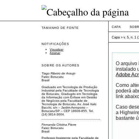
CAPA
SOB
TAMANHO DE FONTE
Capa
>
v. 5, n. 1 
NOTIFICAÇÕES
Visualizar
Assinar
O arquivo
SOBRE OS AUTORES
instalado 
Tiago Ribeiro de Araujo
Adobe Acr
Fatec Botucatu
Brasil
Como alter
Graduado em Tecnologia de Produção
poderá abr
Industrial pela Faculdade de Tecnologia
de Botucatu. Graduado em Tecnologia
link abaixo
da Informação com Ênfase em Gestão
de Negócios pela Faculdade de
Tecnologia de Botucatu. Av. José Italo
Caso desej
Bacchi, s/n – Jardim Aeroporto –
Botucatu/SP – CEP 18606-855. Tel.
a Highwir
(14) 3814-3004.
bastante út
Fernanda Cristina Pierre
Fatec Botucatu
Brasil
Professor Assistente pela Faculdade de