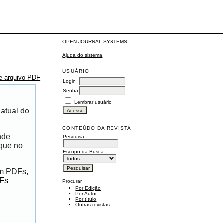
OPEN JOURNAL SYSTEMS
Ajuda do sistema
USUÁRIO
te arquivo PDF
Login
Senha
Lembrar usuário
 atual do
CONTEÚDO DA REVISTA
nde
Pesquisa
ique no
Escopo da Busca
om PDFs,
DFs
Procurar
Por Edição
Por Autor
Por título
Outras revistas