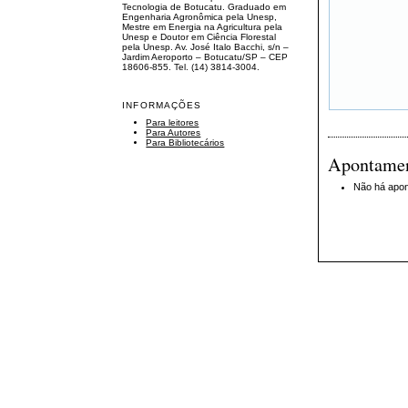
Tecnologia de Botucatu. Graduado em
Engenharia Agronômica pela Unesp,
Mestre em Energia na Agricultura pela
Unesp e Doutor em Ciência Florestal
pela Unesp. Av. José Italo Bacchi, s/n –
Jardim Aeroporto – Botucatu/SP – CEP
18606-855. Tel. (14) 3814-3004.
INFORMAÇÕES
Para leitores
Para Autores
Para Bibliotecários
Apontame
Não há apo