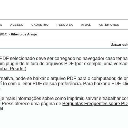
RE
ACESSO
CADASTRO
PESQUISA
ATUAL
ANTERIORES
(2014)
>
Ribeiro de Araujo
Baixar es
 PDF selecionado deve ser carregado no navegador caso tenha
um plugin de leitura de arquivos PDF (por exemplo, uma versão
obat Reader
).
nativa, pode-se baixar o arquivo PDF para o computador, de o
í-lo com o leitor PDF de sua preferência. Para baixar o PDF, cl
.
e mais informações sobre como imprimir, salvar e trabalhar c
e Press oferece uma página de
Perguntas Frequentes sobre P
il.