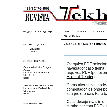
CAPA
SOBRE
ACESSO
TAMANHO DE FONTE
ANTERIORES
Capa
>
v. 8, n. 4 (2017)
>
Borges Ju
NOTIFICAÇÕES
Visualizar
Assinar
SOBRE OS AUTORES
O arquivo PDF selecion
Dermeval Martins Borges
navegador caso tenha in
Junior
arquivos PDF (por exem
Universidade Federal de
Uberlândia
Acrobat Reader
).
Brasil
Como alternativa, pode
Kleber Carlos Ribeiro Pinto
Universidade Federal de
computador, de onde pod
Uberlândia
sua preferência. Para ba
Brasil
Caso deseje mais infor
INFORMAÇÕES
e trabalhar com PDFs, 