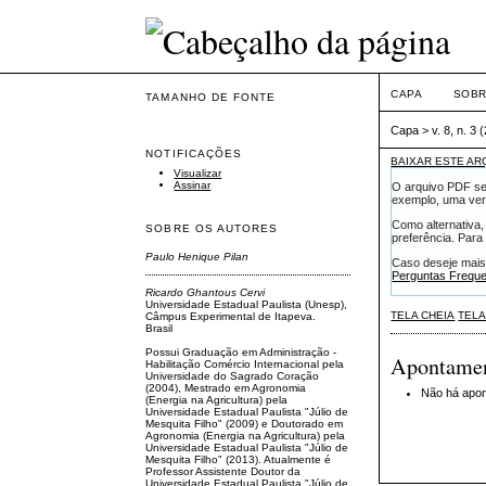
CAPA
SOB
TAMANHO DE FONTE
Capa
>
v. 8, n. 3 
NOTIFICAÇÕES
BAIXAR ESTE AR
Visualizar
Assinar
O arquivo PDF sel
exemplo, uma ver
Como alternativa,
SOBRE OS AUTORES
preferência. Para 
Paulo Henique Pilan
Caso deseje mais
Perguntas Frequ
Ricardo Ghantous Cervi
Universidade Estadual Paulista (Unesp),
TELA CHEIA
TELA
Câmpus Experimental de Itapeva.
Brasil
Possui Graduação em Administração -
Apontame
Habilitação Comércio Internacional pela
Universidade do Sagrado Coração
(2004), Mestrado em Agronomia
Não há apo
(Energia na Agricultura) pela
Universidade Estadual Paulista "Júlio de
Mesquita Filho" (2009) e Doutorado em
Agronomia (Energia na Agricultura) pela
Universidade Estadual Paulista "Júlio de
Mesquita Filho" (2013). Atualmente é
Professor Assistente Doutor da
Universidade Estadual Paulista "Júlio de