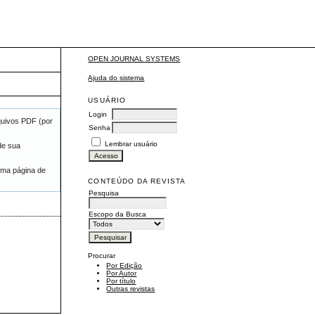
OPEN JOURNAL SYSTEMS
Ajuda do sistema
USUÁRIO
Login
quivos PDF (por
Senha
Lembrar usuário
de sua
uma página de
CONTEÚDO DA REVISTA
Pesquisa
Escopo da Busca
Procurar
Por Edição
Por Autor
Por título
Outras revistas