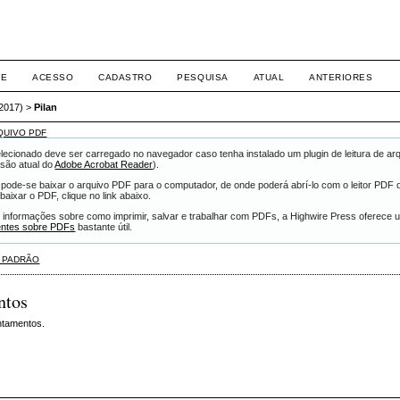
RE
ACESSO
CADASTRO
PESQUISA
ATUAL
ANTERIORES
(2017)
>
Pilan
QUIVO PDF
ecionado deve ser carregado no navegador caso tenha instalado um plugin de leitura de ar
são atual do
Adobe Acrobat Reader
).
 pode-se baixar o arquivo PDF para o computador, de onde poderá abrí-lo com o leitor PDF 
baixar o PDF, clique no link abaixo.
 informações sobre como imprimir, salvar e trabalhar com PDFs, a Highwire Press oferece 
entes sobre PDFs
bastante útil.
 PADRÃO
ntos
ntamentos.