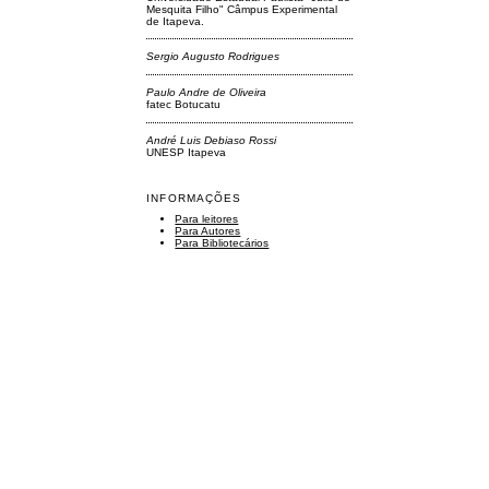
Mesquita Filho" Câmpus Experimental
de Itapeva.
Sergio Augusto Rodrigues
Paulo Andre de Oliveira
fatec Botucatu
André Luis Debiaso Rossi
UNESP Itapeva
INFORMAÇÕES
Para leitores
Para Autores
Para Bibliotecários