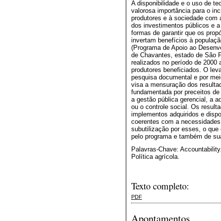
A disponibilidade e o uso de t
valorosa importância para o in
produtores e à sociedade com a
dos investimentos públicos e 
formas de garantir que os propó
invertam benefícios à populaçã
(Programa de Apoio ao Desenvo
de Chavantes, estado de São Pa
realizados no período de 2000 
produtores beneficiados. O lev
pesquisa documental e por mei
visa a mensuração dos resultad
fundamentada por preceitos de
a gestão pública gerencial, a ad
ou o controle social. Os resul
implementos adquiridos e dispo
coerentes com a necessidades
subutilização por esses, o qu
pelo programa e também de sua
Palavras-Chave: Accountability
Política agrícola.
Texto completo:
PDF
Apontamentos