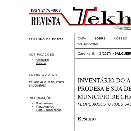
CAPA
SOBRE
ACESSO
TAMANHO DE FONTE
ANTERIORES
Capa
>
v. 8, n. 3 (2017)
>
SALGUEI
NOTIFICAÇÕES
Visualizar
Assinar
SOBRE O AUTOR
INVENTÁRIO DO A
FELIPE AUGUSTO ROES
SALGUEIRO
PRODESA E SUA D
MUNICÍPIO DE CH
INFORMAÇÕES
Para leitores
FELIPE AUGUSTO ROES SA
Para Autores
Para Bibliotecários
Resumo