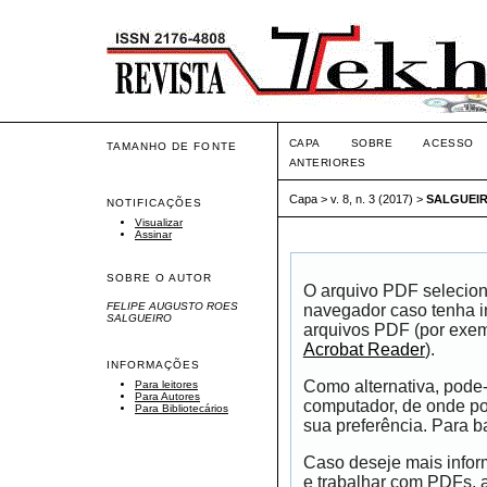
CAPA
SOBRE
ACESSO
TAMANHO DE FONTE
ANTERIORES
Capa
>
v. 8, n. 3 (2017)
>
SALGUEI
NOTIFICAÇÕES
Visualizar
Assinar
SOBRE O AUTOR
O arquivo PDF selecion
FELIPE AUGUSTO ROES
navegador caso tenha in
SALGUEIRO
arquivos PDF (por exem
Acrobat Reader
).
INFORMAÇÕES
Como alternativa, pode
Para leitores
Para Autores
computador, de onde pod
Para Bibliotecários
sua preferência. Para ba
Caso deseje mais infor
e trabalhar com PDFs, 