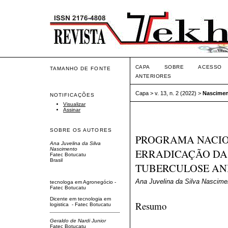
CAPA
SOBRE
ACESSO
TAMANHO DE FONTE
ANTERIORES
Capa
>
v. 13, n. 2 (2022)
>
Nascime
NOTIFICAÇÕES
Visualizar
Assinar
SOBRE OS AUTORES
PROGRAMA NACIO
Ana Juvelina da Silva
Nascimento
ERRADICAÇÃO DA
Fatec Botucatu
Brasil
TUBERCULOSE AN
Ana Juvelina da Silva Nascimen
tecnologa em Agronegócio -
Fatec Botucatu
Dicente em tecnologia em
Resumo
logistica - Fatec Botucatu
Geraldo de Nardi Junior
Fatec Botucatu