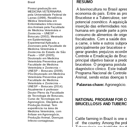
RESUMO
Brasil
Possui graduação em
A bovinocultura no Brasil apr
MEDICINA VETERINARIA
economia do país. Entre as pr
pela Universidade Federal de
Brucelose e a Tuberculose, se
Lavras (1998), Residência
Médica Veterinária em
potencial zoonótico. A aquisiç
Enfermidades Infecciosas
inserção das enfermidades no
dos Animais pela Faculdade
humana em grande parte a prin
de Medicina Veterinária e
Zootecnia – UNESP –
consumo de alimentos de orige
Botucatu (2002), Mestrado
fiscalizados. Com a saúde dos
em Epidemiologia
Experimental Aplicada a
a carne, o leite e outros subp
Zoonoses pela Faculdade de
principalmente por brucelose e
Medicina Veterinária e
gerar grandes prejuízos econô
Zootecnia do Estado de São
Paulo – USP (2005),
Controle e Erradicação de Br
Doutorado em Medicina
principal objetivo baixar a pre
Veterinária Preventiva pela
brucelose. O programa postula 
Faculdade de Medicina
Veterinária e Zootecnia –
diagnóstico clinico. Este traba
UNESP – Botucatu (2009),
Programa Nacional de Controle
Pós-Doutorado em Medicina
Animal, sendo estas doenças t
Veterinária Preventiva pela
Faculdade de Medicina
Veterinária e Zootecnia –
Palavras-chave:
Agronegócio.
UNESP – Botucatu (2014).
Atualmente é professor
Doutor Pleno da Faculdade
de Tecnologia de Botucatu,
Curso de Tecnologia em
NATIONAL PROGRAM FOR C
Agronegócio, Disciplina de
BRUCELLOSIS AND TUBERC
Produção Animal. Tem
experiência na área de
ABSTR
Medicina Veterinária, com
ênfase em Agronegócio,
Produção Animal, Doenças
Cattle farming in Brazil is one 
Infecto-contagiosas.
of the country. Among the prob