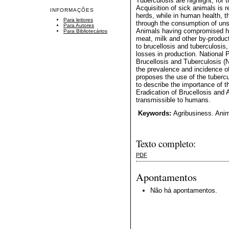
Tuberculosis are highlight, for 
Acquisition of sick animals is r
INFORMAÇÕES
herds, while in human health, t
Para leitores
through the consumption of uns
Para Autores
Animals having compromised h
Para Bibliotecários
meat, milk and other by-product
to brucellosis and tuberculosis
losses in production. National 
Brucellosis and Tuberculosis (
the prevalence and incidence o
proposes the use of the tubercul
to describe the importance of t
Eradication of Brucellosis and
transmissible to humans.
Keywords:
Agribusiness. Anim
Texto completo:
PDF
Apontamentos
Não há apontamentos.