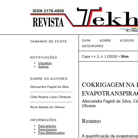
CAPA
SOBRE
ACESSO
TAMANHO DE FONTE
ANTERIORES
Capa
>
v. 2, n. 1 (2010)
>
Silva
NOTIFICAÇÕES
Visualizar
Assinar
SOBRE OS AUTORES
COKRIGAGEM NA 
Alessandra Fagioli da Silva
EVAPOTRANSPIRAÇ
Célia Regina Lopes Zimback
Alessandra Fagioli da Silva, C
Oliveira
Rone Batista de Oliveira
Resumo
INFORMAÇÕES
Para leitores
Para Autores
Para Bibliotecários
A quantificação da evapotransp