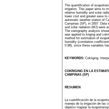
The quantification of evapotrans
irrigation. This paper aims to 
relative humidity and solar radi
lower cost and greater ease to 
automatic weather station of C
Campinas (SP), in 2007. Data e
and solar radiation (MJ) were a
The variography analysis showed
was applied to kriging and cokri
method for estimation of evapot
humidity (correlation coefficient 
0.98), since these variables hav
KEYWORDS:
Cokriging. Interpo
COKRIGING EN LA ESTIMAT
CAMPINAS (SP)
RESUMEN
La cuantificación de la evapotr
manejo de la irrigación de las c
objetivo mapear la evapotranspi