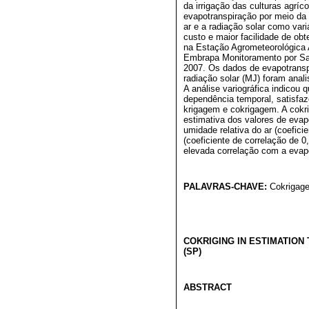
da irrigação das culturas agríc
evapotranspiração por meio da 
ar e a radiação solar como vari
custo e maior facilidade de ob
na Estação Agrometeorológica 
Embrapa Monitoramento por Sat
2007. Os dados de evapotranspi
radiação solar (MJ) foram anali
A análise variográfica indicou 
dependência temporal, satisfaz
krigagem e cokrigagem. A cokr
estimativa dos valores de evap
umidade relativa do ar (coefici
(coeficiente de correlação de 
elevada correlação com a evap
PALAVRAS-CHAVE:
Cokrigage
COKRIGING IN ESTIMATION
(SP)
ABSTRACT