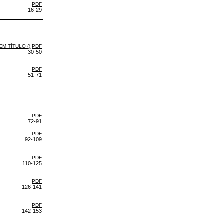
PDF
16-29
EM TÍTULO ()
PDF
30-50
PDF
51-71
PDF
72-91
PDF
92-109
PDF
110-125
PDF
126-141
PDF
142-153