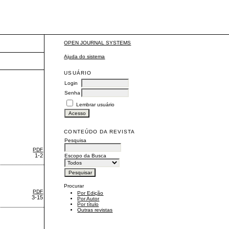
OPEN JOURNAL SYSTEMS
Ajuda do sistema
USUÁRIO
Login
Senha
Lembrar usuário
CONTEÚDO DA REVISTA
Pesquisa
PDF
1-2
Escopo da Busca
Procurar
PDF
Por Edição
3-15
Por Autor
Por título
Outras revistas