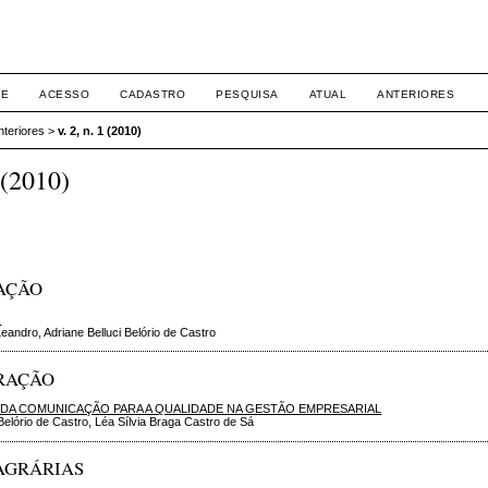
RE
ACESSO
CADASTRO
PESQUISA
ATUAL
ANTERIORES
nteriores
>
v. 2, n. 1 (2010)
1 (2010)
AÇÃO
O
eandro, Adriane Belluci Belório de Castro
RAÇÃO
 DA COMUNICAÇÃO PARA A QUALIDADE NA GESTÃO EMPRESARIAL
 Belório de Castro, Léa Sílvia Braga Castro de Sá
AGRÁRIAS