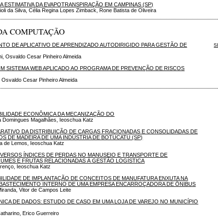
 ESTIMATIVA DA EVAPOTRANSPIRAÇÃO EM CAMPINAS (SP)
oli da Silva, Célia Regina Lopes Zimback, Rone Batista de Oliveira
 DA COMPUTAÇÃO
TO DE APLICATIVO DE APRENDIZADO AUTODIRIGIDO PARA GESTÃO DE
S
i, Osvaldo Cesar Pinheiro Almeida
M SISTEMA WEB APLICADO AO PROGRAMA DE PREVENÇÃO DE RISCOS
, Osvaldo Cesar Pinheiro Almeida
A
BILIDADE ECONÔMICA DA MECANIZAÇÃO DO
a Domingues Magalhães, Ieoschua Katz
RATIVO DA DISTRIBUIÇÃO DE CARGAS FRACIONADAS E CONSOLIDADAS DE
OS DE MADEIRA DE UMA INDÚSTRIA DE BOTUCATU (SP)
na de Lemos, Ieoschua Katz
VERSOS ÍNDICES DE PERDAS NO MANUSEIO E TRANSPORTE DE
UMES E FRUTAS RELACIONADAS À GESTÃO LOGÍSTICA
renço, Ieoschua Katz
ABILIDADE DE IMPLANTAÇÃO DE CONCEITOS DE MANUFATURA ENXUTA NA
 ABASTECIMENTO INTERNO DE UMA EMPRESA ENCARROÇADORA DE ÔNIBUS
 Miranda, Vitor de Campos Leite
ICA DE DADOS: ESTUDO DE CASO EM UMA LOJA DE VAREJO NO MUNICÍPIO
Catharino, Erico Guerreiro