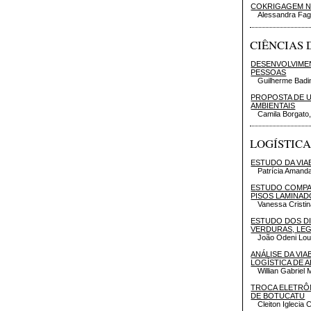
COKRIGAGEM NA
Alessandra Fagi
CIÊNCIAS
DESENVOLVIMEN
PESSOAS
Guilherme Badin
PROPOSTA DE U
AMBIENTAIS
Camila Borgato
LOGÍSTIC
ESTUDO DA VIA
Patrícia Amand
ESTUDO COMPA
PISOS LAMINAD
Vanessa Cristi
ESTUDO DOS DI
VERDURAS, LEG
João Odeni Lou
ANÁLISE DA VI
LOGÍSTICA DE
Willian Gabriel
TROCA ELETRÔN
DE BOTUCATU
Cleiton Iglecia 