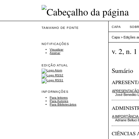
CAPA
SOB
TAMANHO DE FONTE
Capa
>
Edições a
NOTIFICAÇÕES
v. 2, n. 
Visualizar
Assinar
EDIÇÃO ATUAL
Sumário
APRESENT
APRESENTAÇÃ
INFORMAÇÕES
José Benedito L
Para leitores
Para Autores
Para Bibliotecários
ADMINIST
A IMPORTÂNCIA
Adriane Belluci
CIÊNCIAS 