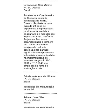
Deocleciano Reis Martins
FATEC Osasco
Brasil
Atualmente é Coordenador
do Curso Superior de
Tecnologia na FATEC
Osasco. Profissional com
mais de 20 anos de
experiência em processos
produtivos industriais e
engenharia de manutenção.
Especialista em Gestão de
Projetos e Processos
organizacionais e também
em Gerenciamento de
equipes de melhoria
contínua para ganhos
significativos em processos
industriais, atuando também
na implementação de
sistemas de gestão ISO
9001 e TS 16949 em
empresas do ramo de
laminação a frio.
Edmilson de Amorim Oliveira
FATEC Osasco
Brasil
Tecnólogo em Manutenção
Industrial
Adriano Jose Silva
FATEC Osasco
Brasil
Tecnólogo em Manutenção