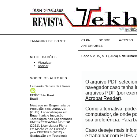
CAPA
SOBRE
ACESSO
TAMANHO DE FONTE
ANTERIORES
Capa
>
v. 15, n. 1 (2024)
>
de Olivei
NOTIFICAÇÕES
Visualizar
Assinar
SOBRE OS AUTORES
O arquivo PDF selecion
Fernando Santos de Oliveira
navegador caso tenha in
arquivos PDF (por exem
FATEC São Paulo
Acrobat Reader
).
Brasil
Mestrado em Engenharia de
Como alternativa, pode
Produção pela UNINOVE
(2015). Especialização em
computador, de onde pod
Engenharia e Inovação
Tecnológica nas Engenharias
sua preferência. Para ba
UNESP/CREA-SP/UNIVESP
(2021). Licenciatura Plena
em Mecânica de Precisão
Caso deseje mais infor
pelo CEETEPS (2012) e
e trabalhar com PDFs, 
Graduação em Tecnologia