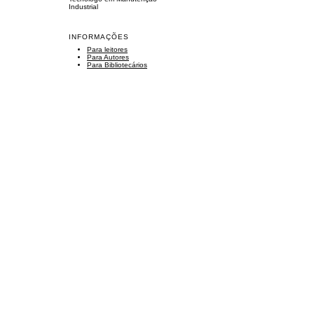
Industrial
INFORMAÇÕES
Para leitores
Para Autores
Para Bibliotecários