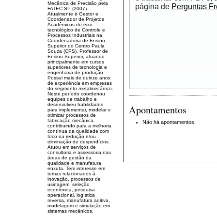
Mecânica de Precisão pela
página de
Perguntas F
FATEC-SP (2007).
Atualmente é Gestor e
Coordenador de Projetos
Acadêmicos do eixo
tecnológico de Controle e
Processos Industriais na
Coordenadoria de Ensino
Superior do Centro Paula
Souza (CPS). Professor de
Ensino Superior, atuando
principalmente em cursos
superiores de tecnologia e
engenharia de produção.
Possui mais de quinze anos
de experiência em empresas
do segmento metalmecânico.
Neste período coordenou
equipes de trabalho e
desenvolveu habilidades
Apontamentos
para implementar, modelar e
otimizar processos de
fabricação mecânica,
Não há apontamentos.
contribuindo para a melhoria
contínua da qualidade com
foco na redução e/ou
eliminação de desperdícios.
Atuou em serviços de
consultoria e assessoria nas
áreas de gestão da
qualidade e manufatura
enxuta. Tem interesse em
temas relacionados à
inovação, processos de
usinagem, seleção
econômica, pesquisa
operacional, logística
reversa, manufatura aditiva,
modelagem e simulação em
sistemas mecânicos.