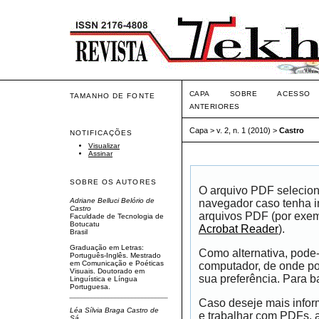
CAPA
SOBRE
ACESSO
TAMANHO DE FONTE
ANTERIORES
Capa
>
v. 2, n. 1 (2010)
>
Castro
NOTIFICAÇÕES
Visualizar
Assinar
SOBRE OS AUTORES
O arquivo PDF selecion
Adriane Belluci Belório de
navegador caso tenha in
Castro
arquivos PDF (por exem
Faculdade de Tecnologia de
Botucatu
Acrobat Reader
).
Brasil
Graduação em Letras:
Como alternativa, pode
Português-Inglês. Mestrado
em Comunicação e Poéticas
computador, de onde pod
Visuais. Doutorado em
sua preferência. Para ba
Linguística e Língua
Portuguesa.
Caso deseje mais infor
Léa Sílvia Braga Castro de
e trabalhar com PDFs, 
Sá