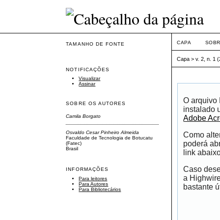
CAPA
SOB
TAMANHO DE FONTE
Capa
>
v. 2, n. 1 
NOTIFICAÇÕES
Visualizar
Assinar
O arquivo
SOBRE OS AUTORES
instalado 
Camila Borgato
Adobe Acr
Osvaldo Cesar Pinheiro Almeida
Como alter
Faculdade de Tecnologia de Botucatu
poderá abr
(Fatec)
Brasil
link abaixo
Caso desej
INFORMAÇÕES
a Highwir
Para leitores
Para Autores
bastante út
Para Bibliotecários