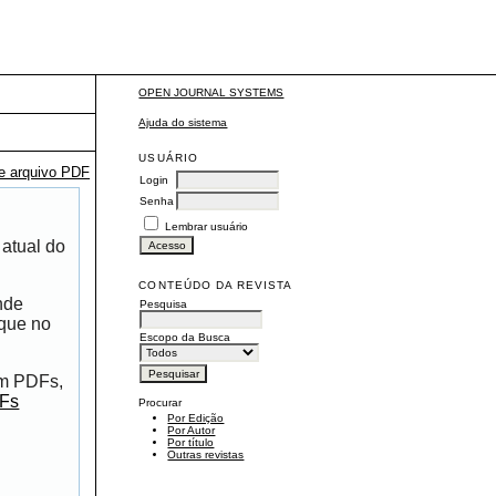
OPEN JOURNAL SYSTEMS
Ajuda do sistema
USUÁRIO
te arquivo PDF
Login
Senha
Lembrar usuário
 atual do
CONTEÚDO DA REVISTA
nde
Pesquisa
ique no
Escopo da Busca
om PDFs,
DFs
Procurar
Por Edição
Por Autor
Por título
Outras revistas