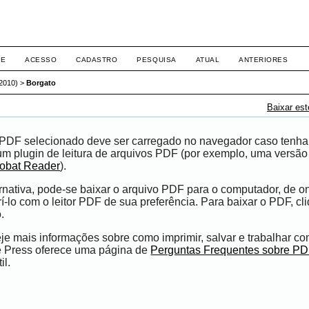
RE
ACESSO
CADASTRO
PESQUISA
ATUAL
ANTERIORES
(2010)
>
Borgato
Baixar es
 PDF selecionado deve ser carregado no navegador caso tenha
um plugin de leitura de arquivos PDF (por exemplo, uma versão
obat Reader
).
nativa, pode-se baixar o arquivo PDF para o computador, de o
í-lo com o leitor PDF de sua preferência. Para baixar o PDF, cl
.
e mais informações sobre como imprimir, salvar e trabalhar c
e Press oferece uma página de
Perguntas Frequentes sobre P
il.